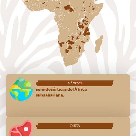
Sabanas, pastizales y algunas zonas
HÁBITAT
semidesérticas del África
subsahariana.
Carnívoro estricto
DIETA