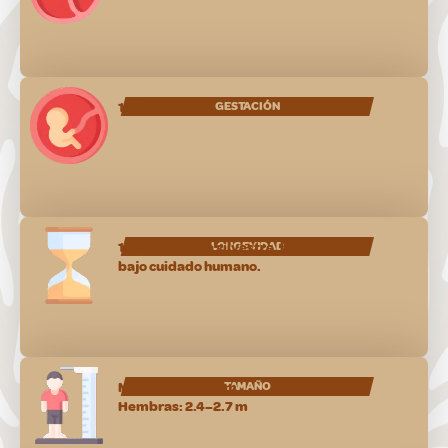
100–119 días
GESTACIÓN
15 años en vida silvestre, hasta 24 años
LONGEVIDAD
bajo cuidado humano.
Machos: 2.6–3.3 m
TAMAÑO
Hembras: 2.4–2.7 m