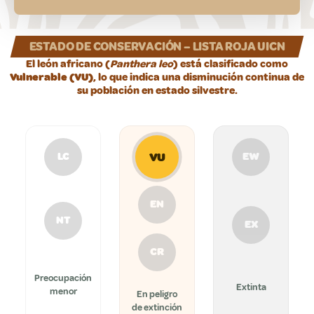
ESTADO DE CONSERVACIÓN – LISTA ROJA UICN
El león africano (
Panthera leo
) está clasificado como
Vulnerable (VU)
, lo que indica una disminución continua de
su población en estado silvestre.
VU
LC
EW
EN
NT
EX
CR
Preocupación
Extinta
menor
En peligro
de extinción