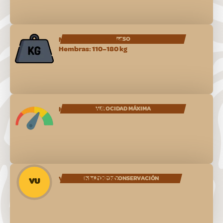
Machos: 150–250 kg
PESO
Hembras: 110–180 kg
Hasta 80 km/h
VELOCIDAD MÁXIMA
Vulnerable (UICN)
ESTADO DE CONSERVACIÓN
VU