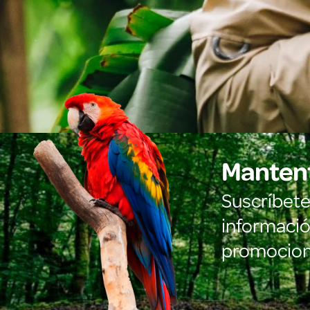
Mantent
Suscríbete 
información
promocion