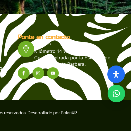
Ponte en contacto
Dirección
Kilómetro 14 vía Pereira –
CerritosEntrada por la Estación de
Servicio Santa Barbara.
o
 reservados. Desarrollado por PolariXR.