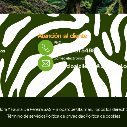
Atención al cliente
PBX
(606) 351 5488
tos
Correo electrónico
servicioalcliente@ukumari.c
ora Y Fauna De Pereira SAS – Bioparque Ukumarí, Todos los derechos
Término de servicios
Política de privacidad
Política de cookies