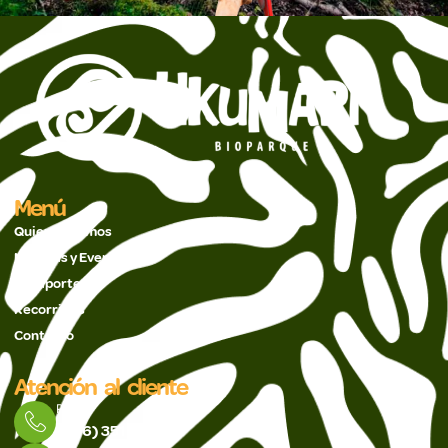
Menú
Quienes Somos
Noticias y Eventos
Pasaportes
Recorridos
Contacto
Atención al cliente
PBX
(606) 351 5488