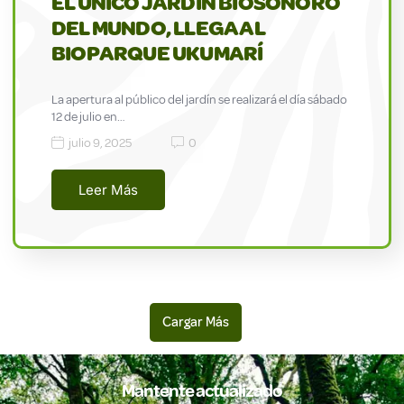
EL ÚNICO JARDÍN BIOSONORO
DEL MUNDO, LLEGA AL
BIOPARQUE UKUMARÍ
La apertura al público del jardín se realizará el día sábado
12 de julio en…
julio 9, 2025
0
Leer Más
Mantente actualizado