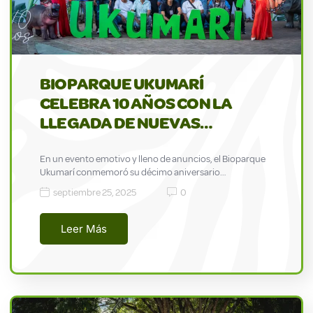
BIOPARQUE UKUMARÍ
CELEBRA 10 AÑOS CON LA
LLEGADA DE NUEVAS…
En un evento emotivo y lleno de anuncios, el Bioparque
Ukumarí conmemoró su décimo aniversario…
septiembre 25, 2025
0
Leer Más