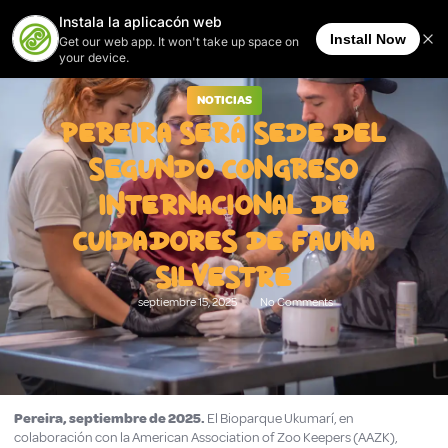
NOTICIAS
PEREIRA SERÁ SEDE DEL
SEGUNDO CONGRESO
INTERNACIONAL DE
CUIDADORES DE FAUNA
SILVESTRE
septiembre 15, 2025
No Comments
Pereira, septiembre de 2025.
El Bioparque Ukumarí, en
colaboración con la American Association of Zoo Keepers (AAZK),