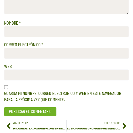
NOMBRE
*
CORREO ELECTRÓNICO
*
WEB
GUARDA MI NOMBRE, CORREO ELECTRÓNICO Y WEB EN ESTE NAVEGADOR
PARA LA PRÓXIMA VEZ QUE COMENTE.
ANTERIOR
SIGUIENTE
MILAGROS, LA JAGUAR «CONSENTIDA DEL BIO», LISTA PARA CONQUISTAR SU HÁBITAT NATURAL EN UKUMARÍ
EL BIOPARQUE UKUMARÍ FUE SEDE DEL FORO «LA CONSERVACIÓN DEJA HUELLA»