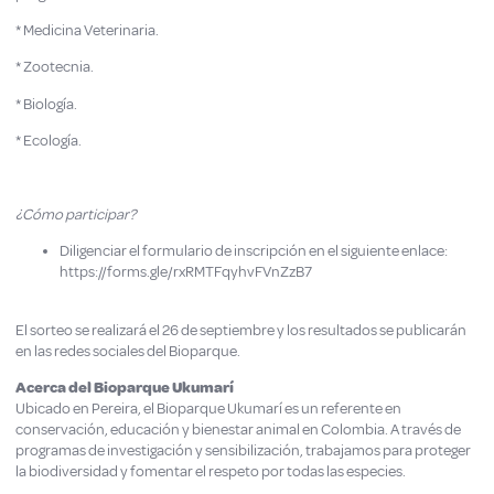
* Medicina Veterinaria.
* Zootecnia.
* Biología.
* Ecología.
¿Cómo participar?
Diligenciar el formulario de inscripción en el siguiente enlace:
https://forms.gle/rxRMTFqyhvFVnZzB7
El sorteo se realizará el 26 de septiembre y los resultados se publicarán
en las redes sociales del Bioparque.
Acerca del Bioparque Ukumarí
Ubicado en Pereira, el Bioparque Ukumarí es un referente en
conservación, educación y bienestar animal en Colombia. A través de
programas de investigación y sensibilización, trabajamos para proteger
la biodiversidad y fomentar el respeto por todas las especies.