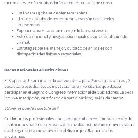
mentales. Además, se abordarán temas de actualidad como:
Estándares globales de bienestar animal.
El rol de los cuidadores en la conservación de especies
amenazadas.
Experiencias exitosas en manejo de fauna silvestre.
Estrés emocional y riesgos psicosociales asociados al cuidado
animal.
Estrategias para el manejo y cuidado de animales con
discapacidades físicas o sensoriales.
Becas nacionales e instituciones
El Bioparque Ukumarí abre la convocatoria para 2 becas nacionales y 2
becas para estudiantes de instituciones universitarias que deseen
participar en el Segundo Congreso Internacional de Cuidadores. La beca
incluye: Inscripción, certificado de participación y salida de campo.
¿Quiénes pueden postularse?
Cuidadores y profesionales vinculados al trabajo con fauna silvestre de
instituciones nacionales y estudiantes de las instituciones universitarias
que tengan convenio activo con el Bioparque Ukumarí de los
programas: