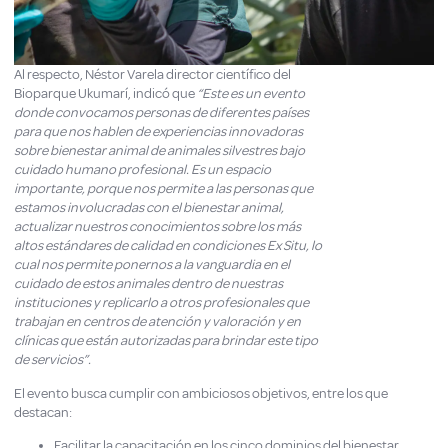
Al respecto, Néstor Varela director científico del
Bioparque Ukumarí, indicó que
“Este es un evento
donde convocamos personas de diferentes países
para que nos hablen de experiencias innovadoras
sobre bienestar animal de animales silvestres bajo
cuidado humano profesional. Es un espacio
importante, porque nos permite a las personas que
estamos involucradas con el bienestar animal,
actualizar nuestros conocimientos sobre los más
altos estándares de calidad en condiciones Ex Situ, lo
cual nos permite ponernos a la vanguardia en el
cuidado de estos animales dentro de nuestras
instituciones y replicarlo a otros profesionales que
trabajan en centros de atención y valoración y en
clínicas que están autorizadas para brindar este tipo
de servicios”.
El evento busca cumplir con ambiciosos objetivos, entre los que
destacan:
Facilitar la capacitación en los cinco dominios del bienestar