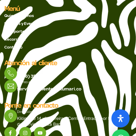
Menú
Quienes Somos
Noticias y Eventos
Pasaportes
Recorridos
Contacto
Atención al cliente
PBX
(606) 351 5488
Correo electrónico
servicioalcliente@ukumari.co
Ponte en contacto
Dirección
Kilómetro 14 vía Pereira – CerritosEntrada por la Estación
de Servicio Santa Barbara.