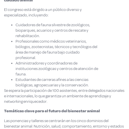
cuidado animal
El congreso está dirigido a un público diverso y
especializado, incluyendo:
Cuidadores de fauna silvestre de zoológicos,
bioparques, acuarios y centros de rescate y
rehabilitación.
Profesionales como médicos veterinarios,
biólogos, zootecnistas, técnicos y tecnólogos del
área de manejo de fauna bajo cuidado
profesional.
Administradores y coordinadores de
instituciones zoológicas y centros de atención de
fauna.
Estudiantes de carreras afines a las ciencias
biológicas, agropecuarias y la conservación.
Se espera la participación de 100 asistentes, entre delegados nacionales
e internacionales, lo que garantiza un ambiente de aprendizaje y
networking enriquecedor.
Temáticas clave para el futuro del bienestar animal
Las ponencias y talleres se centrarán en los cinco dominios del
bienestar animal: Nutrición, salud, comportamiento, entorno y estados