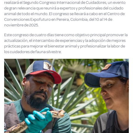
realizará el Segundo Congreso Internacional de Cuidadores, un evento
de gran relevancia que reunirá a expertos y profesionales del cuidado
animal de todo el mundo. El congreso se llevará a cabo en el Centro de
Convenciones Expofuturo en Pereira, Colombia, del 10 al 14 de
noviembre de 2025.
Este congreso de cuatro días tiene como objetivo principal promover la
actualización, el intercambio de experiencias y la adopción de mejores
prácticas para mejorar el bienestar animal y profesionalizar la labor de
los cuidadores de fauna silvestre.