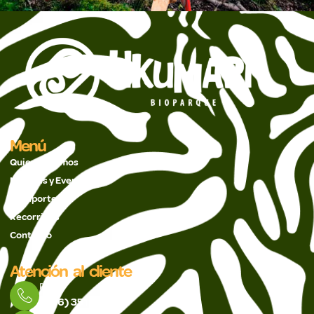
Menú
Quienes Somos
Noticias y Eventos
Pasaportes
Recorridos
Contacto
Atención al cliente
PBX
(606) 351 5488