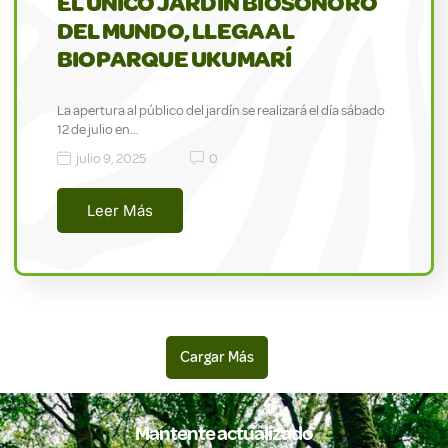
EL ÚNICO JARDÍN BIOSONORO
DEL MUNDO, LLEGA AL
BIOPARQUE UKUMARÍ
La apertura al público del jardín se realizará el día sábado
12 de julio en…
julio 9, 2025
0
Leer Más
Mantente actualizado