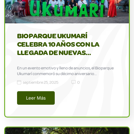
BIOPARQUE UKUMARÍ
CELEBRA 10 AÑOS CON LA
LLEGADA DE NUEVAS…
En un evento emotivo y lleno de anuncios, el Bioparque
Ukumarí conmemoró su décimo aniversario…
septiembre 25, 2025
0
Leer Más