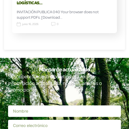
LOGÍSTICAS…
INVITACIÓN PUBLICA 040 Your browser does not
support PDFs. [Download…
junio 16, 2026
0
Mantente actualizado
Suscríbete a nuestro boletín para recibir
información actualizada, noticias, análisis o
promociones.