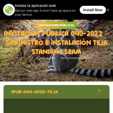
INVITACIONES PÚBLICAS
INVITACIÓN PÚBLICA 040-2022 –
Suministro e instalación teja
standing seam
junio 2, 2022
No Comments
IPUB-040-2022-TEJA