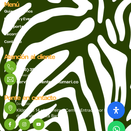
Menú
Quienes Somos
Noticias y Eventos
Pasaportes
Recorridos
Contacto
Atención al cliente
PBX
(606) 351 5488
Correo electrónico
servicioalcliente@ukumari.co
Ponte en contacto
Dirección
Kilómetro 14 vía Pereira – CerritosEntrada por la Estación
de Servicio Santa Barbara.