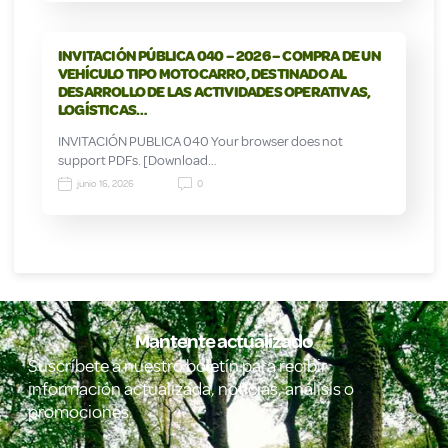
INVITACIÓN PÚBLICA 040 – 2026 – COMPRA DE UN
VEHÍCULO TIPO MOTOCARRO, DESTINADO AL
DESARROLLO DE LAS ACTIVIDADES OPERATIVAS,
LOGÍSTICAS…
INVITACIÓN PUBLICA 040 Your browser does not
support PDFs. [Download…
junio 16, 2026
0
Mantente actualizado
Suscríbete a nuestro boletín para recibir
información actualizada, noticias, análisis o
promociones.