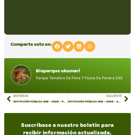
Comparte esto en:
Bioparque ukumarí
Parque Temático De Flora Y Fauna De Pereira SAS
ANTERIOR
SIGUIENTE
INVITACIÓN PÚBLICA 006 – 2026 – Prestación de servicio de agente aduanero, para la importación y nacionalización de medicamentos de control especial procedentes de Sudáfrica
INVITACIÓN PÚBLICA 008 – 2026 – Adquisición De Las Pólizas De Seguros Requeridas Para La Adecuada Protección De Los Bienes, Intereses Patrimoniales Y De Seguros De Personas, Funcionarios Y La Responsabilidad Civil En La Que Puedan Incurrir, Así Como Aquellos Por Los Que Sea O Fuere Legalmente Responsable O Le Corresponda Asegurar En Virtud De Disposición Legal O Contractual Y Demás Amparos Requeridos
Suscríbase a nuestro boletín para
recibir información actualizada,