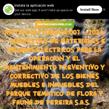
INVITACIONES PÚBLICAS
INVITACIÓN PÚBLICA 007 – 2026
– SUMINISTRO DE MATERIALES E
INSUMOS ELÉCTRICOS PARA LA
OPERACIÓN Y EL
MANTENIMIENTO PREVENTIVO Y
CORRECTIVO DE LOS BIENES
MUEBLES E INMUEBLES DEL
PARQUE TEMÁTICO DE FLORA Y
FAUNA DE PEREIRA S.A.S. –