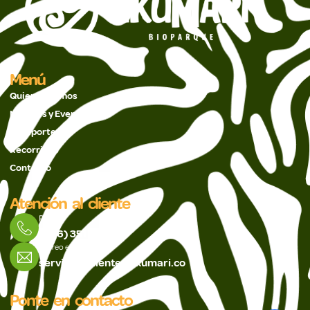
Menú
Quienes Somos
Noticias y Eventos
Pasaportes
Recorridos
Contacto
Atención al cliente
PBX
(606) 351 5488
Correo electrónico
servicioalcliente@ukumari.co
Ponte en contacto